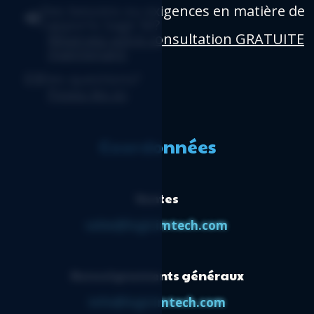
Des besoins ou exigences en matière de
rapports Sage 50?
Réservez votre consultation GRATUITE
maintenant
.
Des questions?
Posez-les ici
.
Coordonnées
Ventes
sales@logicimtech.com
Renseignements généraux
info@logicimtech.com