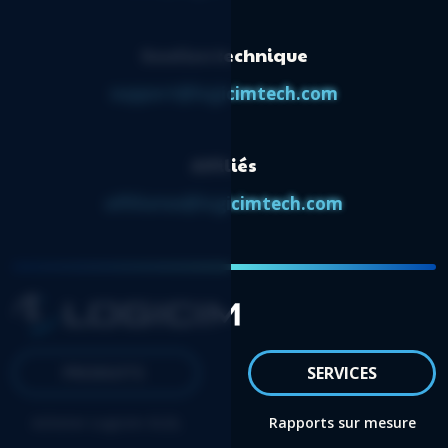
Soutien technique
support@logicimtech.com
Affiliés
affiliates@logicimtech.com
PRODUITS
SERVICES
Acheter Logicim XLGL
Rapports sur mesure