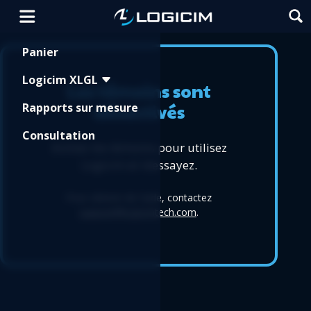
Shopping Cart
Panier
Logicim XLGL
Les témoins sont
désactivés
Rapports sur mesure
Consultation
Activez les témoins pour utilisez
Logicim et réessayez.
Pour obtenir de l'aide, contactez
support@logicimtech.com
.