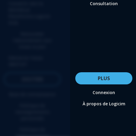
Convertir vers la
Consultation
NOUVELLE
Plateforme Logicim
XLGL
Renouveler
l'abonnement aux
mises-à-jour
Démarrer l’essai
GRATUIT
PLUS
SOUTIEN
Connexion
Base de connaissance
À propos de Logicim
Politique de
renseignements
personnels
Politique de
remboursement