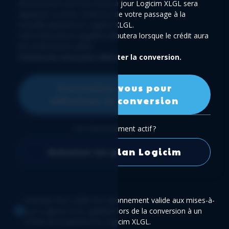
abonnement actif aux mises à jour Logicim XLGL sera
appliquée comme crédit lors de votre passage à la
nouvelle plateforme Logicim XLGL.
Votre facturation régulière débutera lorsque le crédit aura
été entièrement utilisé.
Connectez‑vous pour débuter la conversion.
Connectez-vous pour
effectuer la conversion
Pas d’abonnement actif ?
Achetez un plan Logicim
Exemple d'un crédit d'un abonnement valide aux mises-à-
jour Logicim XLGL appliqué lors de la conversion à un
forfait de la plateforme Logicim XLGL.