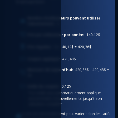
transaction
Nombre d’utilisateurs pouvant utiliser
l’abonnement:
3
Prix par utilisateur par année:
140,12$
Prix régulier:
3 x 140,12$ = 420,36$
Coupon appliqué:
420,48$
Montant dû aujourd’hui:
420,36$ - 420,48$ =
0$
Solde du coupon:
0,12$
*Le crédit sera automatiquement appliqué
aux prochains renouvellements jusqu’à son
utilisation complète.
Le prix du renouvellement peut varier selon les tarifs