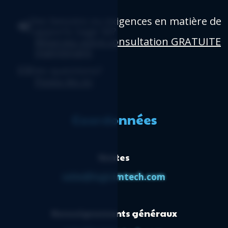
Des besoins ou exigences en matière de
rapports Sage 50?
Réservez votre consultation GRATUITE
maintenant
.
Des questions?
Posez-les ici
.
Coordonnées
Ventes
sales@logicimtech.com
Renseignements généraux