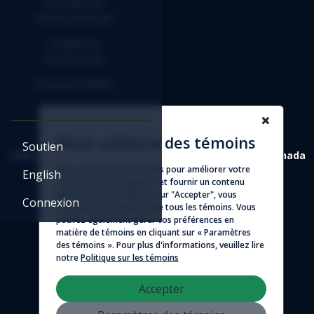
Politique de
remboursement
Conditions
d'utilisation
Entente d'affilié
Nous utilisons des témoins
Soutien
4388 St-Denis, suite 200 Montréal (Québec) H2J 2L1 Canada
Nous utilisons des témoins pour améliorer votre
English
expérience de navigation et fournir un contenu
© 2026 - Logicim inc. Tous droits réservés
personnalisé. En cliquant sur "Accepter", vous
Connexion
consentez à l'utilisation de tous les témoins. Vous
pouvez également gérer vos préférences en
matière de témoins en cliquant sur « Paramètres
des témoins ». Pour plus d'informations, veuillez lire
notre
Politique sur les témoins
Accepter