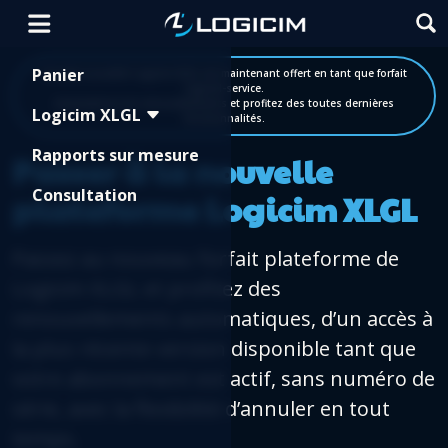
Shopping Cart
Panier
Grande nouvelle! Logicim XLGL est maintenant offert en tant que forfait
logiciel-service.
Automatisez les renouvellements et profitez des toutes dernières
Logicim XLGL
fonctionnalités.
Rapports sur mesure
Passer à la nouvelle
Consultation
plateforme Logicim XLGL
Passez au nouveau forfait plateforme de
Logicim XLGL et profitez des
renouvellements automatiques, d’un accès à
la plus récente version disponible tant que
votre abonnement est actif, sans numéro de
série, avec la flexibilité d’annuler en tout
temps.