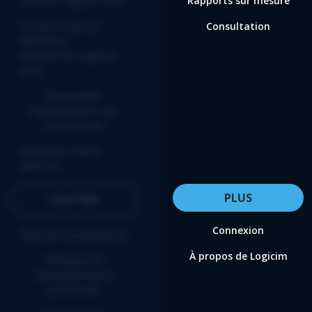
Acheter Logicim XLGL
Rapports sur mesure
Convertir vers la
Consultation
NOUVELLE
Plateforme Logicim
XLGL
Renouveler
l'abonnement aux
mises-à-jour
Démarrer l’essai
GRATUIT
PLUS
SOUTIEN
Connexion
Base de connaissance
À propos de Logicim
Politique de
renseignements
personnels