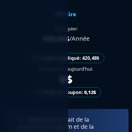
Affaire
Prix régulier:
420,36$
/Année
Coupon appliqué: 420,48$
Montant dû aujourd’hui:
0$
Solde du coupon:
0,12$
Détails du forfait de la
plateforme Logicim et de la