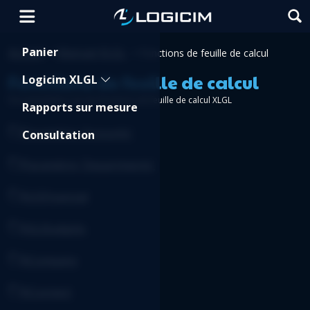
Shopping Cart
Panier
Accueil
Manuel XLGL
>
>
Fonctions de feuille de calcul
Fonctions de feuille de calcul
Logicim XLGL
Documentation sur les fonctions de feuille de calcul XLGL
Rapports sur mesure
Paramètre 'Accounts'
Consultation
Paramètre 'Departments'
XUSFinancial
XGLBudgets
XCompany
XConnect