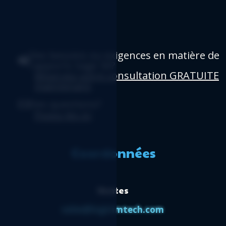
Des besoins ou exigences en matière de
rapports Sage 50?
Réservez votre consultation GRATUITE
maintenant
.
Des questions?
Posez-les ici
.
Coordonnées
Ventes
sales@logicimtech.com