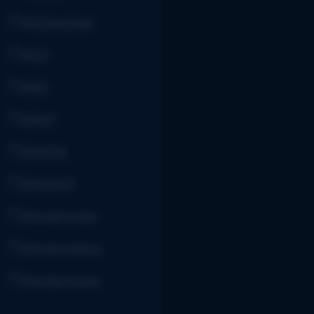
XGLDescDept
XGLP
XINV
XINVP
XINVVAL
XINVVALP
XVendorOrder
XVendorOwing
XVendorQuote