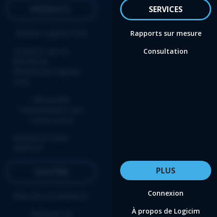
PRODUITS
SERVICES
Acheter Logicim XLGL
Rapports sur mesure
Convertir vers la
Consultation
NOUVELLE
Plateforme Logicim
XLGL
Renouveler
l'abonnement aux
mises-à-jour
Démarrer l’essai
GRATUIT
PLUS
SOUTIEN
Connexion
Base de connaissance
À propos de Logicim
Politique de