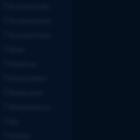
XCustomerOrder
XCustomerOwing
XCustomerQuote
XData
XDataArray
XDataCondition
XDataLookup
XEmployeeHours
XGL
XGLDesc