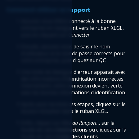
Comment utiliser ce rapport 
Assurez-vous d'être connecté à la bonne 
entreprise en naviguant vers le ruban XLGL, 
puis en cliquant sur
 Connecter. 
Ensuite, assurez-vous de saisir le nom 
d'utilisateur et le mot de passe corrects pour 
votre entreprise, puis cliquez sur 
QC.
Une boîte de dialogue d'erreur apparaît avec 
des informations d'identification incorrectes. 
Inversement, votre connexion devient verte 
avec les bonnes informations d'identification. 
Après avoir terminé ces étapes, cliquez sur le 
bouton 
Actualiser
 dans le ruban XLGL. 
Enfin, cliquez sur 
Aller au Rapport...
 sur la 
feuille de calcul
 Instructions
 ou cliquez sur la 
feuille de calcul 
Liste des clients
. 