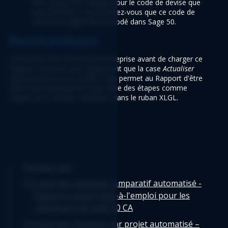
Vous pouvez la changer pour le code de devise que 
vous préférez, mais assurez-vous que ce code de 
devise est également encodé dans Sage 50. 
Bonnes pratiques 
Connectez-vous à la bonne entreprise avant de charger ce 
Rapport. Assurez-vous également que la case 
Actualiser 
après ouverture
 est cochée. Cela permet au Rapport d'être 
précis par entreprise et vous évite des étapes comme 
cliquer sur le bouton 
Actualiser
 dans le ruban XLGL. 
Articles Liés
L'état des résultats comparatif automatisé -
Rapport Logicim prêt-à-l'emploi pour les
utilisateurs de Sage 50 CA
L’état des résultats par projet automatisé –