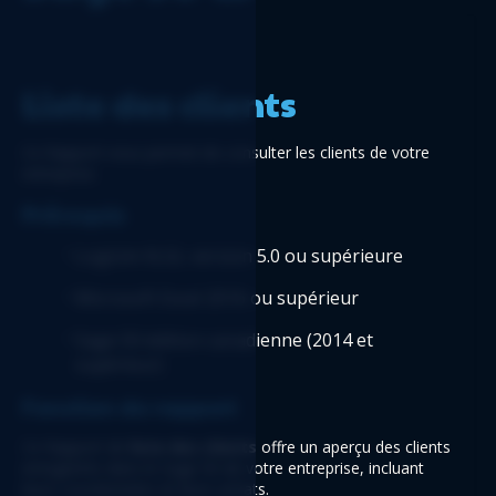
Liste des clients 
Ce Rapport vous permet de consulter les clients de votre 
entreprise.
Prérequis 
Logicim XLGL version 5.0 ou supérieure 
Microsoft Excel 2016 ou supérieur
Sage 50 édition canadienne (2014 et 
supérieur)
Fonction du rapport 
Ce Rapport de
 liste des clients
 offre un aperçu des clients 
enregistrés dans le Sage 50 de votre entreprise, incluant 
leurs coordonnées et leurs achats. 