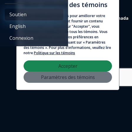
Nous utilisons des témoins
Soutien
Nous utilisons des témoins pour améliorer votre
4388 St-Denis, suite 200 Montréal (Québec) H2J 2L1 Canada
expérience de navigation et fournir un contenu
English
personnalisé. En cliquant sur "Accepter", vous
© 2026 - Logicim inc. Tous droits réservés
consentez à l'utilisation de tous les témoins. Vous
pouvez également gérer vos préférences en
Connexion
matière de témoins en cliquant sur « Paramètres
des témoins ». Pour plus d'informations, veuillez lire
notre
Politique sur les témoins
Accepter
Paramètres des témoins