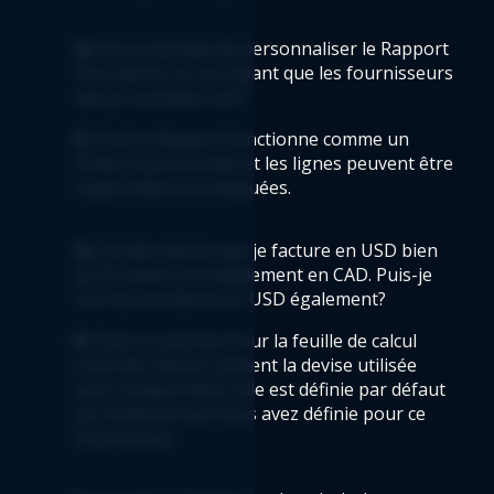
Q:
 Est-il possible de personnaliser le Rapport 
moi-même, en ne voyant que les fournisseurs 
que je souhaite voir?  
R: 
Oui! Le Rapport fonctionne comme un 
fichier Excel normal, et les lignes peuvent être 
supprimées ou masquées. 
Q:
 J'ai des clients que je facture en USD bien 
qu'ils soient principalement en CAD. Puis-je 
voir les montants en USD également?  
R:
 Oui! La colonne P sur la feuille de calcul 
Liste des clients contient la devise utilisée 
pour chaque client. Elle est définie par défaut 
sur la devise que vous avez définie pour ce 
fournisseur. 