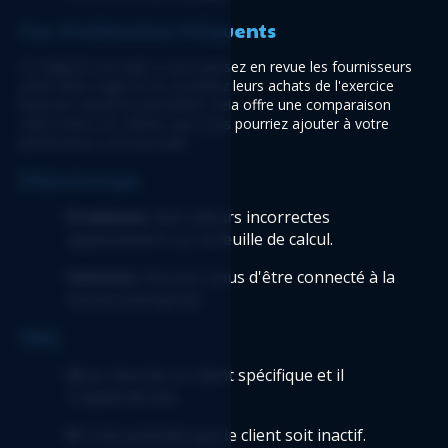
Cas d'utilisation fréquents
Ce Rapport est utile si vous passez en revue les fournisseurs 
actifs dans Sage 50 et consultez leurs achats de l'exercice 
financier actuel et précédent. Cela offre une comparaison 
claire entre vos clients, que vous pourriez ajouter à votre 
planification commerciale. 
Dépannage 
Problème:
 Des valeurs incorrectes 
apparaissent sur la feuille de calcul.
Solution:
 Assurez-vous d'être connecté à la 
bonne entreprise. 
FAQ
Q: 
Je cherche un client spécifique et il 
n'apparaît pas.  
R
: Il est possible que le client soit inactif. 