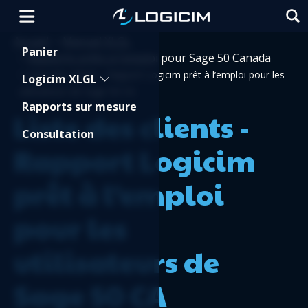
Accueil
Manuel XLGL
>
Shopping Cart
Panier
Rapports prêts à l'emploi pour Sage 50 Canada
>
>
Liste des clients - Rapport Logicim prêt à l’emploi pour les
Logicim XLGL
utilisateurs de Sage 50 CA
Rapports sur mesure
Liste des clients -
Consultation
Rapport Logicim
prêt à l’emploi
pour les
utilisateurs de
Sage 50 CA