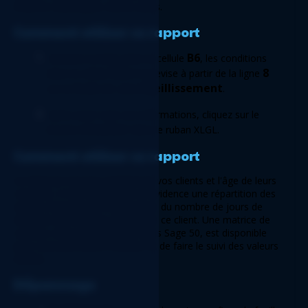
d'autres statistiques clients utiles. 
Comment utiliser ce rapport 
B6
Saisissez la date dans la cellule 
, les conditions 
C6
8
dans la cellule 
 et la devise à partir de la ligne 
Vieillissement
sur la feuille de calcul 
. 
Après avoir saisi ces informations, cliquez sur le 
Actualiser 
bouton 
dans le ruban XLGL. 
Comment utiliser ce rapport 
Ce Rapport résume rapidement vos clients et l'âge de leurs 
comptes. Il met également en évidence une répartition des 
valeurs d'ancienneté en fonction du nombre de jours de 
retard et de la devise attribuée à ce client. Une matrice de 
contact, telle qu'enregistrée dans Sage 50, est disponible 
pour vous permettre d'utiliser et de faire le suivi des valeurs 
vieillies. 
Dépannage 