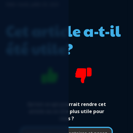
Édité: mardi, juillet 29, 2025
Bilan regroupé - Rapport Logicim prêt-à-
l'emploi pour les utilisateurs de Sage 50 CA
Journal des factures en tableau croisé
Cet article a-t-il
dynamique - Rapport Logicim prêt-à-l'emploi
pour les utilisateurs de Sage 50 CA
été utile?
État des résultats par département -
Rapport Logicim prêt-à-l'emploi pour les
utilisateurs de Sage 50 CA
Flux de trésorerie détaillé - Rapport Logicim
prêt-à-l'emploi pour les utilisateurs de Sage
50 CA
Facture avec taxes - Rapport Logicim prêt-à-
l'emploi pour les utilisateurs de Sage 50 CA
Qu'est-ce qui pourrait rendre cet
Flux de trésorerie détaillé automatisé -
article ou ce site plus utile pour
Rapport Logicim prêt-à-l'emploi pour les
vous ?
utilisateurs de Sage 50 CA