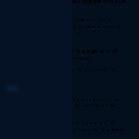
Problème A
: Aucune valeur n'apparaît sur la feuille 
de calcul.  
Solution A
: Assurez-vous que votre compte 
dispose des permissions nécessaires pour accéder 
aux comptes et au grand livre. 
Problème B
: Les valeurs de la feuille de calcul 
Vieillissement
 sont incorrectes.  
Solution B
: Assurez-vous d'être connecté à la 
bonne entreprise. 
FAQ 
Q
: Puis-je personnaliser le Rapport moi-même, par 
exemple en ne voyant que les clients qui ont des 
valeurs d'ancienneté?  
R
: Oui! Le Rapport fonctionne comme un fichier 
Excel normal, et les lignes peuvent être supprimées 
ou masquées. 