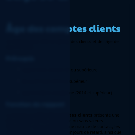
Âge des comptes clients 
Ce Rapport vous offre un aperçu des clients et de l'âge de 
leurs comptes. 
Prérequis 
Logicim XLGL version 5.0 ou supérieure 
Microsoft Excel 2016 ou supérieur 
Sage 50 edition canadienne (2014 et supérieur) 
Fonction du rapport 
Le Rapport sur 
l'âge des comptes clients
 présente une 
liste complète de vos clients avec ou sans valeurs 
d'ancienneté. Vous y trouverez une matrice de contact, les 
valeurs d'ancienneté réparties par jours de retard, ainsi que 