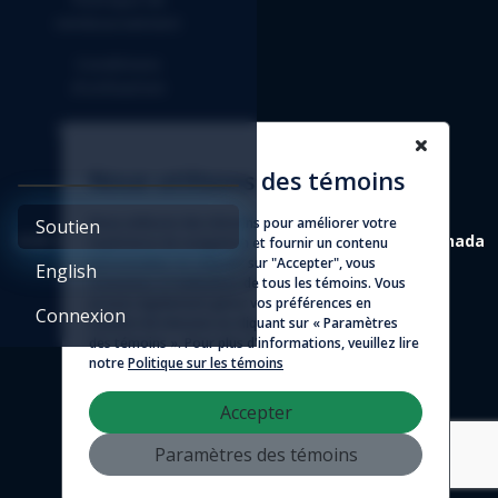
remboursement
Conditions
d'utilisation
Entente d'affilié
Nous utilisons des témoins
Nous utilisons des témoins pour améliorer votre
Soutien
4388 St-Denis, suite 200 Montréal (Québec) H2J 2L1 Canada
expérience de navigation et fournir un contenu
personnalisé. En cliquant sur "Accepter", vous
English
consentez à l'utilisation de tous les témoins. Vous
© 2026 - Logicim inc. Tous droits réservés
pouvez également gérer vos préférences en
Connexion
matière de témoins en cliquant sur « Paramètres
des témoins ». Pour plus d'informations, veuillez lire
notre
Politique sur les témoins
Accepter
Paramètres des témoins