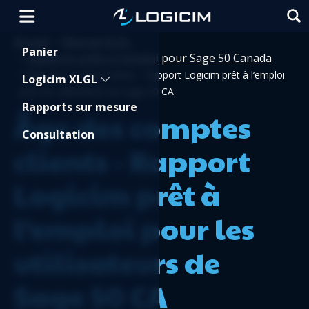
Accueil
Manuel XLGL
>
Shopping Cart
Panier
Rapports prêts à l'emploi pour Sage 50 Canada
>
>
Âge des comptes clients - Rapport Logicim prêt à l’emploi
Logicim XLGL
pour les utilisateurs de Sage 50 CA
Rapports sur mesure
Âge des comptes
Consultation
clients - Rapport
Logicim prêt à
l’emploi pour les
utilisateurs de
Sage 50 CA