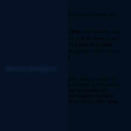
Q
: J'ai des clients qui utilisent d'autres devises, puis-
je les inclure dans la liste? 
R
B10
: Oui! À partir de la cellule 
 sur la feuille de calcul 
Vieillissement
, ajoutez le code de devise tel qu'il 
apparaît dans votre Sage 50. À partir de la cellule 
C10
, saisissez le taux de change basé sur le CAD par 
rapport à la devise ajoutée. 
Bonnes pratiques    
Connectez-vous à la bonne entreprise avant de charger ce 
Rapport. Assurez-vous que la case 
Actualiser après ouverture 
est cochée. Cela garantit l'exactitude des données de 
l'entreprise, éliminant les étapes d'actualisation manuelle, 
comme cliquer sur le bouton 
Actualiser
 dans le ruban 
XLGL
. 