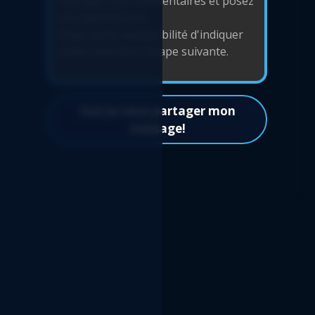
Balance de vérification automatisée par
département - Rapport Logicim prêt-à-
l'emploi pour les utilisateurs de Sage 50 CA
Facture fournisseur standard - Rapport
Logicim prêt-à-l'emploi pour les utilisateurs
de Sage 50 CA
Oui! Je veux partager mon
Balance de vérification en tableau croisé
message!
dynamique avec graphique - Rapport
Logicim prêt-à-l'emploi pour les utilisateurs
de Sage 50 CA
Compte de résultat de par projets - Rapport
Logicim prêt-à-l'emploi pour les utilisateurs
de Sage 50 CA
Liste des fournisseurs par département -
Rapport Logicim prêt-à-l'emploi pour les
utilisateurs de Sage 50 CA
Facture client standard - Rapport Logicim