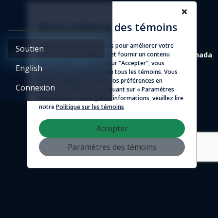
Entente d'affilié
Nous utilisons des témoins
Nous utilisons des témoins pour améliorer votre
Soutien
expérience de navigation et fournir un contenu
4388 St-Denis, suite 200 Montréal (Québec) H2J 2L1 Canada
personnalisé. En cliquant sur "Accepter", vous
English
consentez à l'utilisation de tous les témoins. Vous
© 2026 - Logicim inc. Tous droits réservés
pouvez également gérer vos préférences en
Connexion
matière de témoins en cliquant sur « Paramètres
des témoins ». Pour plus d'informations, veuillez lire
notre
Politique sur les témoins
Accepter
Paramètres des témoins