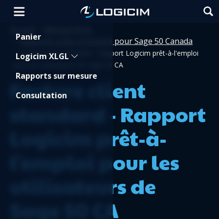
Accueil
Manuel XLGL
>
Shopping Cart
Panier
Rapports prêts à l'emploi pour Sage 50 Canada
>
>
Facture client standard - Rapport Logicim prêt-à-l'emploi
Logicim XLGL
pour les utilisateurs de Sage 50 CA
Rapports sur mesure
Facture client
Consultation
standard - Rapport
Logicim prêt-à-
l'emploi pour les
utilisateurs de
Sage 50 CA