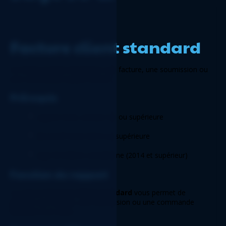
Facture client standard 
Ce fichier permet d’imprimer une facture, une soumission ou 
une commande à partir d’Excel. 
Prérequis 
Logicim XLGL version 5.0 ou supérieure 
Microsoft Excel 2016 ou supérieure 
Sage 50 édition canadienne (2014 et supérieur) 
Fonction du rapport 
Le rapport 
Facture client standard
 vous permet de 
générer une facture, une soumission ou une commande 
destinée à un client. 