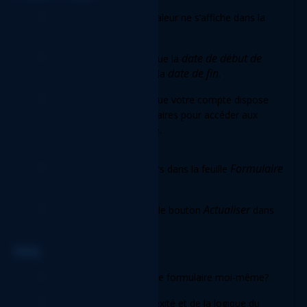
Problème A:
 Aucune valeur ne s’affiche dans la 
feuille de calcul. 
Solution A.1: 
date de début de 
Vérifiez que la 
période
 date de fin
 ne dépasse pas la
. 
Solution A.2: 
Vérifiez que votre compte dispose 
des autorisations nécessaires pour accéder aux 
comptes et au grand livre. 
Problème B
Formulaire 
: Les valeurs dans la feuille 
sont incorrectes. 
Solution B:
Actualiser 
 Cliquez sur le bouton 
dans 
le ruban XLGL. 
FAQ 
Q: 
Puis-je personnaliser le formulaire moi-même? 
R:
 En raison de la complexité et de la logique du 