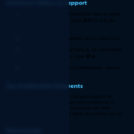
Comment utiliser ce rapport 
 type de transaction
Sélectionnez un
 dans la cellule 
B8
 client 
 B11
, puis un
dans la cellule
 de la feuille 
Instructions
.
Actualiser
Cliquez sur le bouton 
 dans le ruban XLGL. 
 numéro de facture, de commande 
Sélectionnez le
ou de soumission
B14
 dans la cellule 
. 
 Aller au formulaire…
Cliquez sur le bouton
 dans la 
Instructions
feuille 
. 
Cas d’utilisation fréquents 
Ce rapport est utile lorsque vous souhaitez explorer les 
factures clients en détail. Il offre une vue complète 
de la 
facture, de la soumission ou de la commande par client
(
montants de taxes, types de taxes, lignes de produits, nom du 
client, etc.
). 
Dépannage 