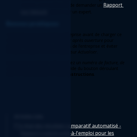
Rapport 
rapport, il est préférable de demander un 
sur mesure
 préparé par un expert. 
Bonnes pratiques 
Connectez-vous à la bonne entreprise avant de charger ce 
rapportCochez l’option 
Actualiser après ouverture
 pour 
garantir l’exactitude des données de l’entreprise et éviter 
certaines étapes comme cliquer sur 
Actualiser.
Autre bonne pratique: sélectionnez un 
numéro de facture, de 
commande ou de soumission
 à l’aide du bouton déroulant 
dans la cellule
 B14
 de la feuille 
Instructions
. 
Articles Liés
L'état des résultats comparatif automatisé -
Rapport Logicim prêt-à-l'emploi pour les