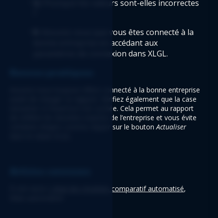
Q:
 Pourquoi les valeurs sont-elles incorrectes 
?
R: 
Assurez-vous que vous êtes connecté à la 
bonne entreprise en accédant aux 
paramètres de connexion dans XLGL.
Bonnes pratiques
Assurez-vous toujours d’être connecté à la bonne entreprise 
avant de charger ce rapport. Vérifiez également que la case 
Actualiser à l’ouverture
 est cochée. Cela permet au rapport 
de refléter les données exactes de l’entreprise et vous évite 
certaines étapes comme cliquer sur le bouton 
Actualiser 
dans le ruban XLGL.
Articles connexes
À voir aussi: 
L'état des résultats comparatif automatisé
, 
Bilan automatisé