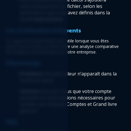
automatiquement au fichier, selon les 
paramètres que vous avez définis dans la 
feuille 
Instructions
.
Cas d’utilisation fréquents
Ce rapport est particulièrement utile lorsque vous êtes 
pressé par le temps et devez faire une analyse comparative 
de la balance de vérification de votre entreprise.
Dépannage
Problème:
 Aucune valeur n’apparaît dans la 
feuille de calcul.
Solution:
 Assurez-vous que votre compte 
possède les autorisations nécessaires pour 
accéder aux modules Comptes et Grand livre 
général.
FAQ