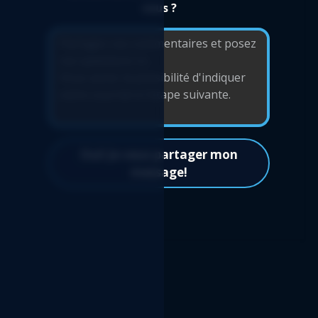
département - Rapport Logicim prêt-à-
vous ?
l'emploi pour les utilisateurs de Sage 50 CA
Facture fournisseur standard - Rapport
Logicim prêt-à-l'emploi pour les utilisateurs
de Sage 50 CA
Balance de vérification en tableau croisé
dynamique avec graphique - Rapport
Logicim prêt-à-l'emploi pour les utilisateurs
de Sage 50 CA
Oui! Je veux partager mon
message!
Compte de résultat de par projets - Rapport
Logicim prêt-à-l'emploi pour les utilisateurs
de Sage 50 CA
Liste des fournisseurs par département -
Rapport Logicim prêt-à-l'emploi pour les
utilisateurs de Sage 50 CA
Facture client standard - Rapport Logicim
prêt-à-l'emploi pour les utilisateurs de Sage