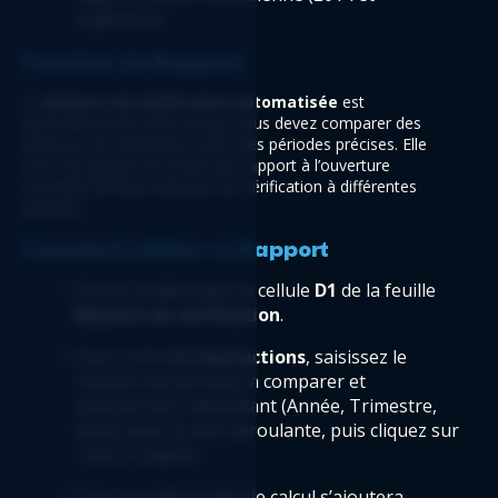
supérieur)
Fonction du Rapport
La 
Balance de vérification automatisée 
est 
particulièrement utile lorsque vous devez comparer des 
balances de vérification selon des périodes précises. Elle 
vous fait gagner du temps par rapport à l’ouverture 
manuelle de deux balances de vérification à différentes 
périodes.
Comment utiliser ce Rapport
Entrez la date dans la cellule 
D1
 de la feuille 
Balance de vérification
.
Dans la feuille
 Instructions
, saisissez le 
nombre de périodes à comparer et 
sélectionnez l’identifiant (Année, Trimestre, 
Mois) dans la liste déroulante, puis cliquez sur 
Créer le rapport
.
Une nouvelle feuille de calcul s’ajoutera 