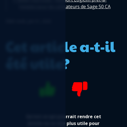
l'emploi pour les utilisateurs de Sage 50 CA
Journal des factures en tableau croisé
Édité: lundi, juin 01, 2026
dynamique - Rapport Logicim prêt-à-l'emploi
pour les utilisateurs de Sage 50 CA
État des résultats par département -
Cet article a-t-il
Rapport Logicim prêt-à-l'emploi pour les
utilisateurs de Sage 50 CA
été utile?
Flux de trésorerie détaillé - Rapport Logicim
prêt-à-l'emploi pour les utilisateurs de Sage
50 CA
Facture avec taxes - Rapport Logicim prêt-à-
l'emploi pour les utilisateurs de Sage 50 CA
Flux de trésorerie détaillé automatisé -
Rapport Logicim prêt-à-l'emploi pour les
utilisateurs de Sage 50 CA
Qu'est-ce qui pourrait rendre cet
Balance de vérification automatisée par
article ou ce site plus utile pour