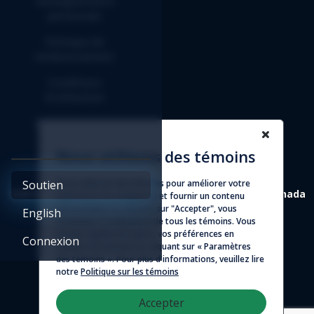
renseignements
personnels
Politique de
remboursement
Conditions
d'utilisation
Entente d'affilié
Nous utilisons des témoins
Soutien
Nous utilisons des témoins pour améliorer votre
4388 St-Denis, suite 200 Montréal (Québec) H2J 2L1 Canada
expérience de navigation et fournir un contenu
personnalisé. En cliquant sur "Accepter", vous
English
consentez à l'utilisation de tous les témoins. Vous
© 2026 - Logicim inc. Tous droits réservés
pouvez également gérer vos préférences en
Connexion
matière de témoins en cliquant sur « Paramètres
des témoins ». Pour plus d'informations, veuillez lire
notre
Politique sur les témoins
Accepter