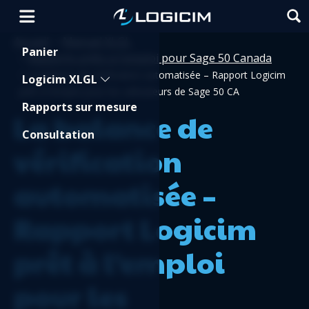
Accueil
Manuel XLGL
>
Shopping Cart
Panier
Rapports prêts à l'emploi pour Sage 50 Canada
>
>
La balance de vérification automatisée – Rapport Logicim
Logicim XLGL
prêt à l’emploi pour les utilisateurs de Sage 50 CA
Rapports sur mesure
La balance de
Consultation
vérification
automatisée –
Rapport Logicim
prêt à l’emploi
pour les