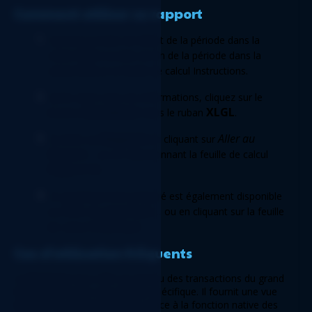
Comment utiliser ce rapport 
Saisissez la date de début de la période dans la 
C8
cellule 
 et la date de fin de la période dans la 
C9
cellule 
 sur la feuille de calcul Instructions. 
Après avoir saisi ces informations, cliquez sur le 
Actualiser
XLGL
bouton 
 dans le ruban 
. 
Rapport
Aller au 
Accédez au 
 en cliquant sur 
Rapport...
 ou en sélectionnant la feuille de calcul 
Rapport GL
. 
Un graphique bien préparé est également disponible 
Aller au graphique... 
sur 
ou en cliquant sur la feuille 
Graphique
de calcul 
. 
Cas d'utilisation fréquents 
Le 
Rapport
 vous offre un aperçu des transactions du grand 
livre général pour une période spécifique. Il fournit une vue 
détaillée de ces transactions grâce à la fonction native des 