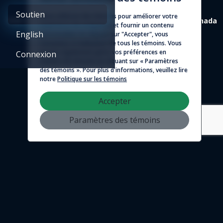
Soutien
Nous utilisons des témoins pour améliorer votre
4388 St-Denis, suite 200 Montréal (Québec) H2J 2L1 Canada
expérience de navigation et fournir un contenu
English
personnalisé. En cliquant sur "Accepter", vous
© 2026 - Logicim inc. Tous droits réservés
consentez à l'utilisation de tous les témoins. Vous
pouvez également gérer vos préférences en
Connexion
matière de témoins en cliquant sur « Paramètres
des témoins ». Pour plus d'informations, veuillez lire
notre
Politique sur les témoins
Accepter
Paramètres des témoins