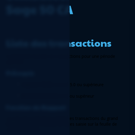
Sage 50 CA
Liste des transactions 
Ce 
Rapport
 énumère les transactions pour une période 
spécifiée. 
Prérequis 
Logicim XLGL
 version 5.0 ou supérieure 
Microsoft Excel
 2016 ou supérieur 
Fonction du Rapport 
La 
Liste des transactions
 affiche les transactions du grand 
livre général dans la plage de dates saisie sur la feuille de 
calcul 
Paramètres.