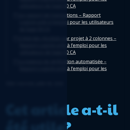
utilisateurs de Sage 50 CA
Le rapport de transactions – Rapport
Logicim prêt à l’emploi pour les utilisateurs
de Sage 50 CA
L’état des résultats par projet à 2 colonnes –
Rapport Logicim prêt à l’emploi pour les
utilisateurs de Sage 50 CA
La balance de vérification automatisée –
Rapport Logicim prêt à l’emploi pour les
utilisateurs de Sage 50 CA
Édité: mercredi, juillet 08, 2026
Bilan regroupé - Rapport Logicim prêt-à-
l'emploi pour les utilisateurs de Sage 50 CA
Journal des factures en tableau croisé
Cet article a-t-il
dynamique - Rapport Logicim prêt-à-l'emploi
pour les utilisateurs de Sage 50 CA
été utile?
État des résultats par département -