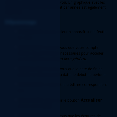
tableaux croisés dynamiques d'
Excel
. Un graphique avec les 
transactions réparties par mois et par année est également 
disponible. 
Dépannage 
Problème A
: Aucune valeur n'apparaît sur la feuille 
de calcul.  
Solution A.1
: Assurez-vous que votre compte 
dispose des permissions nécessaires pour accéder 
Comptes
Grand livre général
aux 
 et au 
.  
Solution A.2
: Assurez-vous que la date de fin de 
période ne dépasse pas la date de début de période. 
Problème B
: Le débit et le crédit ne correspondent 
pas.  
Solution B.1
Actualiser
: Cliquez sur le bouton 
XLGL
dans le ruban 
.  
Solution B.2
: Assurez-vous que les écritures de 