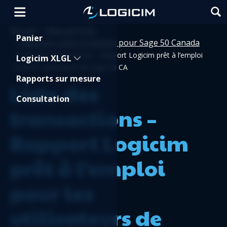
Accueil
Manuel XLGL
>
Shopping Cart
Panier
Rapports prêts à l'emploi pour Sage 50 Canada
>
>
Liste des transactions – Rapport Logicim prêt à l’emploi
Logicim XLGL
pour les utilisateurs de Sage 50 CA
Rapports sur mesure
Liste des
Consultation
transactions –
Rapport Logicim
prêt à l’emploi
pour les
utilisateurs de