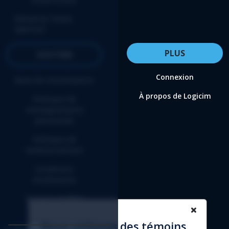
Ratios – Rapport Logicim prêt à l’emploi
pour les utilisateurs de Sage 50 CA
Démarrer l’essai
GRATUIT
Ratios - Rapport Logicim prêt-à-l'emploi
pour les utilisateurs de Sage 50 CA
PLUS
SOUTIEN
Connexion
Base de connaissance
À propos de Logicim
Politique de
renseignements
personnels
Politique de
remboursement
Conditions
d'utilisation
Entente d'affilié
Nous utilisons des témoins