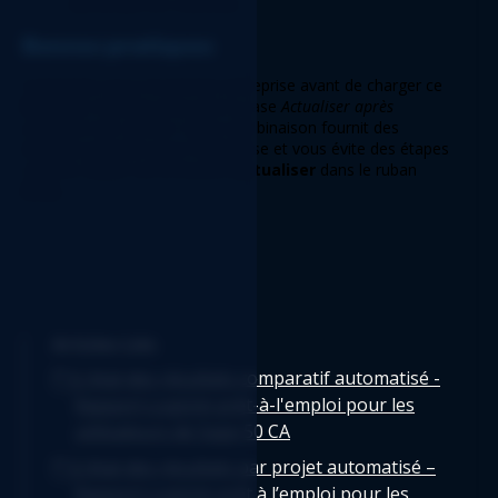
décochant les colonnes. 
Bonnes pratiques 
Connectez-vous à la bonne entreprise avant de charger ce 
Rapport
. Assurez-vous que la case 
Actualiser après 
ouverture 
est cochée. Cette combinaison fournit des 
données précises pour l'entreprise et vous évite des étapes 
comme cliquer sur le bouton 
Actualiser
 dans le ruban 
XLGL
. 
Articles Liés
L'état des résultats comparatif automatisé -
Rapport Logicim prêt-à-l'emploi pour les
utilisateurs de Sage 50 CA
L’état des résultats par projet automatisé –
Rapport Logicim prêt à l’emploi pour les