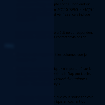
journal pour chaque compte sont au bon endroit. 
Maintenance
Vérifier 
Commencez par aller dans 
 > 
l'intégrité des données
 et vérifiez si cela indique 
Données OK
. 
Si les valeurs de débit et de crédit ne correspondent 
toujours pas, veuillez nous contacter via ce lien. 
FAQ 
Q
: Puis-je voir uniquement les colonnes que je 
souhaite voir?  
R
: Oui! Vous le pouvez. Cliquez n'importe où sur le 
Rapport
tableau croisé dynamique dans le 
. Allez 
Analyser le tableau croisé dynamique
dans 
 > 
Afficher
Liste des champs
 > 
. 
À partir de là, choisissez ce que vous souhaitez voir 
sur le tableau croisé dynamique en cochant ou 