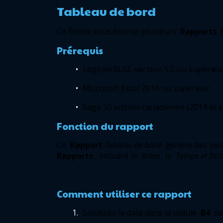
Tableau de bord 
Ce fichier vous fournit plusieurs 
Rapports
 
Prérequis 
Logicim XLGL version 5.0 ou supérieu
Microsoft Excel 2016 ou supérieur 
Sage 50 edition canadienne (2014 et s
Fonction du rapport 
Ce 
Rapport
Tableau de bord
Rapports
, incluant le 
Bilan
, le 
Temps et fact
Comment utiliser ce rapport 
Saisissez la date dans la cellule 
B4
 de