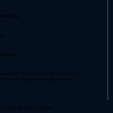
bénéfiques. 
re 
upérieur) 
 génère des visualisations et des données pour plusieurs 
uration
, la 
Marge brute
 et plus encore. 
 la feuille de calcul "Principal". 