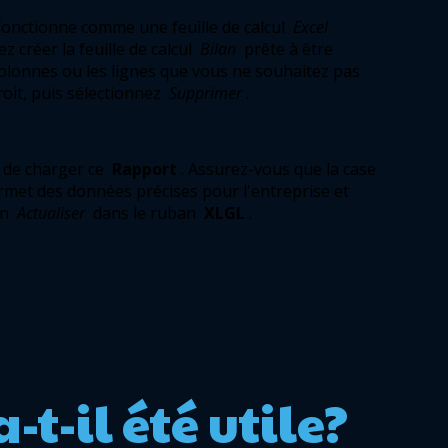
fonctionne comme une feuille de calcul 
Excel
 créer la feuille de calcul 
Bilan
 prête à être 
olonnes ou les lignes que vous ne souhaitez pas 
roit, puis sélectionnez 
Supprimer
. 
de charger ce 
Rapport
. Assurez-vous que la case 
rmet des données précises pour l'entreprise et 
n 
Actualiser 
dans le ruban 
XLGL
. 
a-t-il été utile?