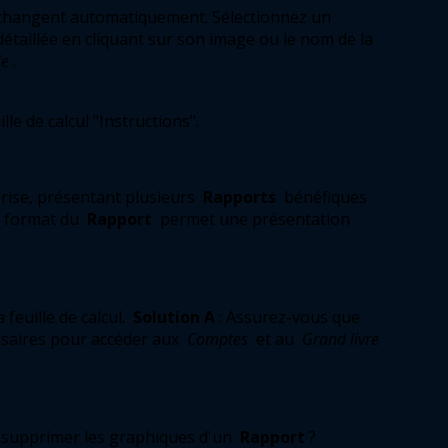
Après avoir défini la date, les valeurs changent automatiquement. Sélectionnez un 
détaillée en cliquant sur son image ou le nom de la 
ie
. 
lle de calcul "Instructions". 
rise, présentant plusieurs 
Rapports
 bénéfiques 
e format du 
Rapport
 permet une présentation 
feuille de calcul. 
Solution A
: Assurez-vous que 
saires pour accéder aux 
Comptes
 et au 
Grand livre 
et supprimer les graphiques d'un 
Rapport
?  