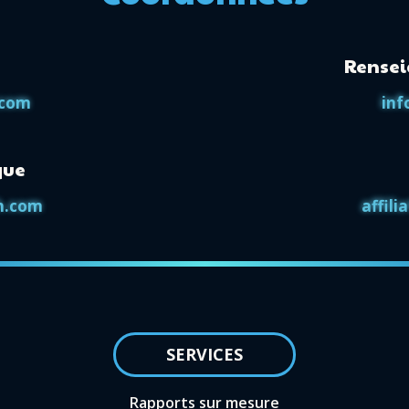
Rense
.com
inf
que
h.com
affil
SERVICES
Rapports sur mesure