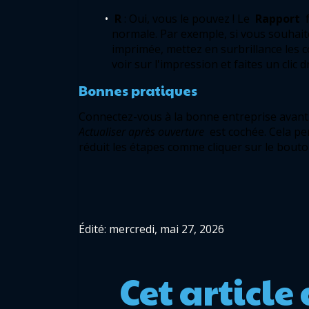
R
: Oui, vous le pouvez ! Le 
Rapport
 
normale. Par exemple, si vous souhaitez
imprimée, mettez en surbrillance les c
voir sur l'impression et faites un clic d
Bonnes pratiques 
Connectez-vous à la bonne entreprise avant 
Actualiser après ouverture 
est cochée. Cela pe
réduit les étapes comme cliquer sur le bouto
Édité: mercredi, mai 27, 2026
Cet article 