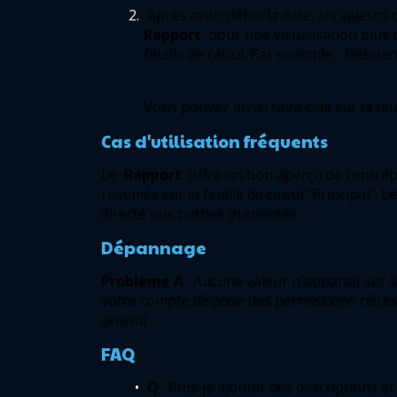
Rapport
 pour une visualisation plus 
feuille de calcul. Par exemple, 
Trésorer
Vous pouvez aussi faire cela sur la feui
Cas d'utilisation fréquents 
Le 
Rapport
 offre un bon aperçu de l'entrep
résumés sur la feuille de calcul "Principal". L
directe aux parties prenantes. 
Dépannage 
Problème A
: Aucune valeur n'apparaît sur la 
votre compte dispose des permissions néces
général
. 
FAQ 
Q
: Puis-je ajouter des descriptions 