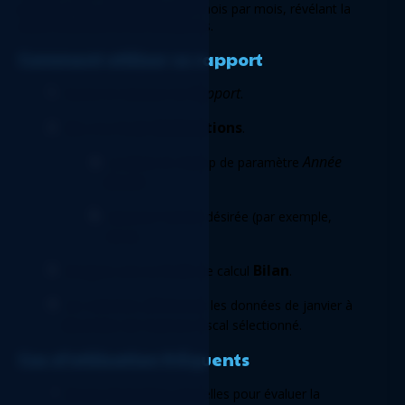
passifs et les capitaux propres mois par mois, révélant la 
santé financière et les tendances. 
Comment utiliser ce rapport 
Rapport
Ouvrez le classeur du 
. 
 Instructions
Allez à la feuille
. 
Année 
Localisez le champ de paramètre 
fiscale
. 
Saisissez l'année désirée (par exemple, 
2024). 
Bilan
Naviguez vers la feuille de calcul 
. 
Les colonnes afficheront les données de janvier à 
décembre de l'exercice fiscal sélectionné. 
Cas d'utilisation fréquents 
Revues financières annuelles pour évaluer la 