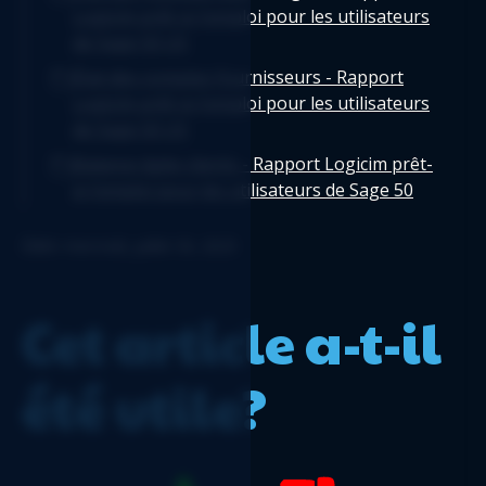
Logicim prêt-à-l'emploi pour les utilisateurs
de Sage 50 US
État des comptes fournisseurs - Rapport
Logicim prêt-à-l'emploi pour les utilisateurs
de Sage 50 US
Balance âgée clients - Rapport Logicim prêt-
à-l'emploi pour les utilisateurs de Sage 50
US
Édité: mercredi, juillet 30, 2025
Rapport de commission - Rapport Logicim
prêt-à-l'emploi pour les utilisateurs de Sage
50 US
Cet article a-t-il
Bilan comparatif - Rapport Logicim prêt-à-
l'emploi pour les utilisateurs de Sage 50 US
été utile?
Flux de trésorerie - Rapport Logicim prêt-à-
l'emploi pour les utilisateurs de Sage 50 US
Logicim's ready-to-use Sage 50 US Payroll
Register