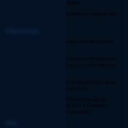
situation fiscale de l'organisation. 
Audits de fin d'année nécessitant une cohérence des 
données mensuelles. 
Dépannage 
Problème
: Valeurs incorrectes dans les colonnes 
de janvier à décembre.  
Solution
: Vérifiez que les formules référençant les 
données sources sont correctes et cohérentes pour 
tous les mois. 
Problème
: Le Rapport ne se met pas à jour quand 
une nouvelle année fiscale est saisie.  
Solution
: Assurez-vous d'être connecté à vos 
Sage
XLGL > Connecter
données 
 dans l'onglet 
. 
Rétablissez la connexion si nécessaire. 
FAQ 