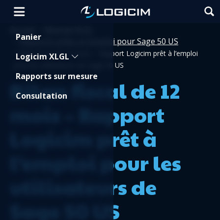
Accueil
Manuel XLGL
>
Shopping Cart
Panier
Rapports prêts-à-l'emploi pour Sage 50 US
>
>
Bilan fiscal de 12 mois – Rapport Logicim prêt à l’emploi
Logicim XLGL
pour les utilisateurs de Sage 50 US
Rapports sur mesure
Bilan fiscal de 12
Consultation
mois – Rapport
Logicim prêt à
l’emploi pour les
utilisateurs de
Sage 50 US