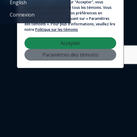
English
personnalisé. En cliquant sur "Accepter", vous
consentez à l'utilisation de tous les témoins. Vous
© 2026 - Logicim inc. Tous droits réservés
pouvez également gérer vos préférences en
Connexion
matière de témoins en cliquant sur « Paramètres
des témoins ». Pour plus d'informations, veuillez lire
notre
Politique sur les témoins
Accepter
Paramètres des témoins