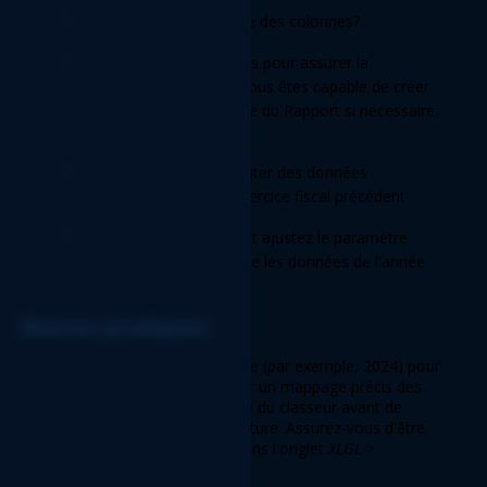
Q
: Puis-je modifier l'ordre des colonnes?  
R
: Les colonnes sont fixes pour assurer la 
cohérence. Cependant, vous êtes capable de créer 
une version personnalisée du Rapport si nécessaire. 
Q
: Comment puis-je ajouter des données 
comparatives pour un exercice fiscal précédent 
R
: Dupliquez le Rapport et ajustez le paramètre 
Année fiscale
 pour inclure les données de l'année 
précédente. 
Bonnes pratiques 
Saisissez l'année fiscale complète (par exemple, 2024) pour 
éviter toute confusion et garantir un mappage précis des 
données. Sauvegardez une copie du classeur avant de 
modifier les formules ou la structure. Assurez-vous d'être 
connecté à vos données 
Sage
 dans l'onglet 
XLGL > 
Connecter
. 