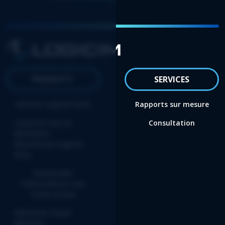
PRODUITS
SERVICES
Acheter Logicim XLGL
Rapports sur mesure
Convertir vers la
Consultation
NOUVELLE
Plateforme Logicim
XLGL
Renouveler
l'abonnement aux
mises-à-jour
Démarrer l’essai
GRATUIT