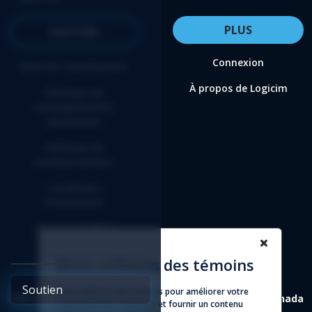
PLUS
SOUTIEN
Connexion
Base de connaissance
À propos de Logicim
Politique de
renseignements
personnels
Politique de
remboursement
Conditions
d'utilisation
Entente d'affilié
Nous utilisons des témoins
Soutien
Nous utilisons des témoins pour améliorer votre
4388 St-Denis, suite 200 Montréal (Québec) H2J 2L1 Canada
expérience de navigation et fournir un contenu