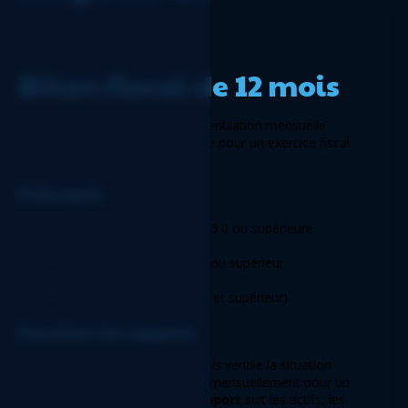
Bilan fiscal de 12 mois 
Ce Rapport vous présente une ventilation mensuelle 
détaillée de la situation financière pour un exercice fiscal 
spécifique. 
Prérequis 
Logicim XLGL
 version 5.0 ou supérieure 
Microsoft Excel
 2016 ou supérieur 
Sage 50 US edition (2021 et supérieur) 
Fonction du rapport 
Le 
Rapport
Bilan fiscal de 12 mois
 ventile la situation 
financière de votre organisation mensuellement pour un 
exercice fiscal spécifique. Ce 
Rapport
 suit les actifs, les 