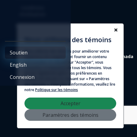
Conditions
d'utilisation
Entente d'affilié
Nous utilisons des témoins
Nous utilisons des témoins pour améliorer votre
Soutien
4388 St-Denis, suite 200 Montréal (Québec) H2J 2L1 Canada
expérience de navigation et fournir un contenu
personnalisé. En cliquant sur "Accepter", vous
English
consentez à l'utilisation de tous les témoins. Vous
© 2026 - Logicim inc. Tous droits réservés
pouvez également gérer vos préférences en
Connexion
matière de témoins en cliquant sur « Paramètres
des témoins ». Pour plus d'informations, veuillez lire
notre
Politique sur les témoins
Accepter
Paramètres des témoins