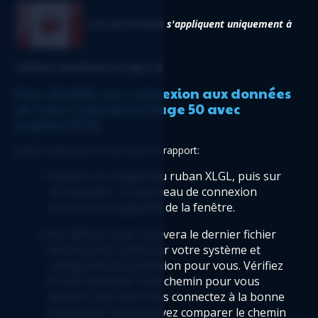
Ces instructions s'appliquent uniquement à 
l'édition canadienne de Sage 50
Pour établir une connexion aux données 
de votre entreprise Sage 50 avec 
Logicim XLGL
Avant d'exécuter ou de créer un rapport:
Cliquez sur l'onglet du ruban XLGL, puis sur 
«Connecter». Le panneau de connexion 
s'ouvre sur la gauche de la fenêtre.
Par défaut, XLGL trouvera le dernier fichier 
d'entreprise utilisé sur votre système et 
configurera la connexion pour vous. Vérifiez 
le nom de fichier et le chemin pour vous 
assurer que vous vous connectez à la bonne 
entreprise. Vous pouvez comparer le chemin 