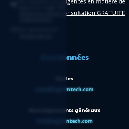
Des besoins ou exigences en matière de
rapports Sage 50?
Réservez votre consultation GRATUITE
maintenant
.
Des questions?
Posez-les ici
.
Coordonnées
Ventes
sales@logicimtech.com
Renseignements généraux
info@logicimtech.com