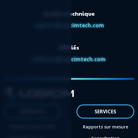
Soutien technique
support@logicimtech.com
Affiliés
affiliates@logicimtech.com
PRODUITS
SERVICES
Acheter Logicim XLGL
Rapports sur mesure