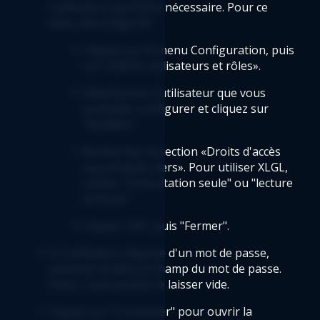
l'utilisateur peut être nécessaire. Pour ce 
faire, dans Sage 50:
Cliquez sur le menu Configuration, puis 
sur «Définir utilisateurs et rôles».
Sélectionnez l'utilisateur que vous 
souhaitez configurer et cliquez sur 
"Modifier".
Recherchez la section «Droits d'accès 
aux produits tiers». Pour utiliser XLGL, 
cochez "Consultation seule" ou "lecture 
écriture".
Cliquez "OK", puis "Fermer".
Si l'utilisateur dispose d'un mot de passe, 
saisissez-le dans le champ du mot de passe. 
Sinon, vous pouvez le laisser vide.
Cliquez sur "Connecter" pour ouvrir la 