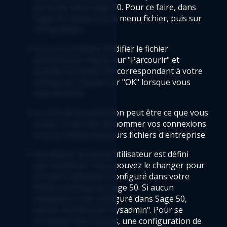
du fichier dans Sage 50. Pour ce faire, dans 
Sage 50, cliquez sur le menu fichier, puis sur 
«Propriétés». 
Si vous souhaitez modifier le fichier 
d'entreprise, cliquez sur "Parcourir" et 
accédez au fichier SAI correspondant à votre 
entreprise. Cliquez sur "OK" lorsque vous 
avez terminé.
Le nom de la connexion peut être ce que vous 
voulez. Il est utile de nommer vos connexions 
si vous utilisez plusieurs fichiers d'entreprise.
Par défaut, le nom d'utilisateur est défini 
par"sysadmin". Vous pouvez le changer pour 
un autre utilisateur configuré dans votre 
fichier d'entreprise Sage 50. Si aucun 
utilisateur n'est configuré dans Sage 50, 
laissez simplement "sysadmin". Pour se 
connecter avec succès, une configuration de 