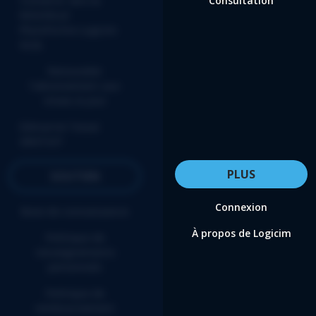
Convertir vers la
Consultation
NOUVELLE
Plateforme Logicim
XLGL
Renouveler
l'abonnement aux
mises-à-jour
Démarrer l’essai
GRATUIT
PLUS
SOUTIEN
Connexion
Base de connaissance
À propos de Logicim
Politique de
renseignements
personnels
Politique de
remboursement