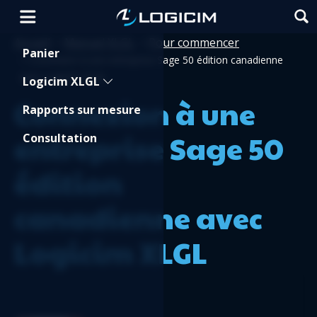
Accueil
Manuel XLGL
Pour commencer
>
>
Shopping Cart
Panier
>
Connexion à une entreprise Sage 50 édition canadienne
avec Logicim XLGL
Logicim XLGL
Connexion à une
Rapports sur mesure
entreprise Sage 50
Consultation
édition
canadienne avec
Logicim XLGL