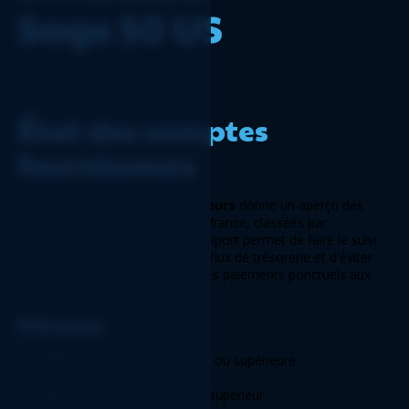
Sage 50 US
État des comptes 
fournisseurs 
L'état des comptes fournisseurs
 donne un aperçu des 
factures de fournisseurs en souffrance, classées par 
périodes de vieillissement. Ce rapport permet de faire le suivi 
des paiements dus, de gérer les flux de trésorerie et d'éviter 
les frais de retard en assurant des paiements ponctuels aux 
fournisseurs. 
Prérequis  
Logicim XLGL version 5.0 ou supérieure 
Microsoft Excel 2016 ou supérieur 