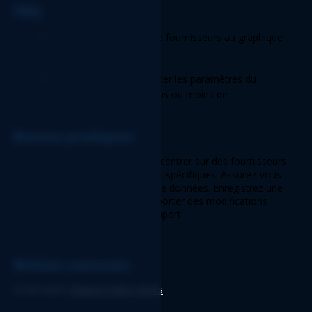
FAQ 
Q:
 Puis-je ajouter plus de fournisseurs au graphique 
du Top 20? 
R:
 Oui! Vous pouvez ajuster les paramètres du 
graphique pour inclure plus ou moins de 
fournisseurs. 
Bonnes pratiques 
Utilisez des filtres pour vous concentrer sur des fournisseurs 
ou des périodes de vieillissement spécifiques. Assurez-vous 
d'être connecté à votre source de données. Enregistrez une 
copie de sauvegarde avant d'apporter des modifications 
importantes à la structure du rapport. 
Articles connexes
À voir aussi: 
Balance âgée clients