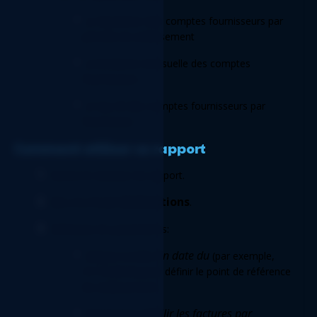
La répartition des comptes fournisseurs par 
période de vieillissement 
La tendance mensuelle des comptes 
fournisseurs 
Le top 20 des comptes fournisseurs par 
fournisseur 
Comment utiliser ce rapport 
Ouvrez le classeur du rapport. 
Instructions
Allez à la feuille 
. 
Définissez les paramètres: 
En date du
Indiquez la date 
 (par exemple, 
31/12/2024) pour définir le point de référence 
du vieillissement. 
Vieillir les factures par
Sélectionnez 