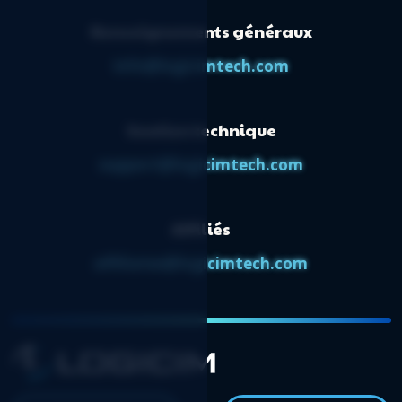
Renseignements généraux
info@logicimtech.com
Soutien technique
support@logicimtech.com
Affiliés
affiliates@logicimtech.com