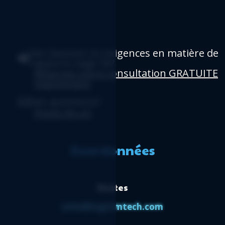
Des besoins ou exigences en matière de
rapports Sage 50?
Réservez votre consultation GRATUITE
maintenant
.
Des questions?
Posez-les ici
.
Coordonnées
Ventes
sales@logicimtech.com