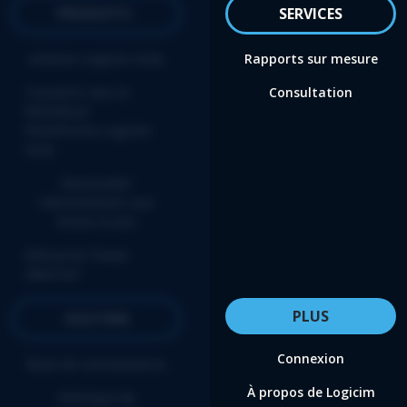
PRODUITS
SERVICES
Acheter Logicim XLGL
Rapports sur mesure
Convertir vers la
Consultation
NOUVELLE
Plateforme Logicim
XLGL
Renouveler
l'abonnement aux
mises-à-jour
Démarrer l’essai
GRATUIT
PLUS
SOUTIEN
Connexion
Base de connaissance
À propos de Logicim
Politique de