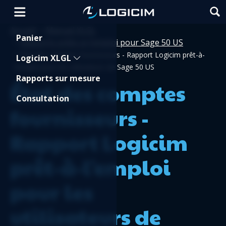
Accueil
Manuel XLGL
>
Shopping Cart
Panier
Rapports prêts-à-l'emploi pour Sage 50 US
>
>
État des comptes fournisseurs - Rapport Logicim prêt-à-
Logicim XLGL
l'emploi pour les utilisateurs de Sage 50 US
Rapports sur mesure
État des comptes
Consultation
fournisseurs -
Rapport Logicim
prêt-à-l'emploi
pour les
utilisateurs de