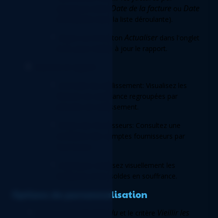
Date de la facture
Date 
(choisissez entre 
 ou 
d'échéance
 dans la liste déroulante). 
Actualiser
Cliquez sur le bouton 
 dans l'onglet 
XLGL pour mettre à jour le rapport. 
Examinez le rapport: 
Sommaire du vieillissement: Visualisez les 
factures en souffrance regroupées par 
périodes de vieillissement. 
Détails des fournisseurs: Consultez une 
ventilation des comptes fournisseurs par 
fournisseur. 
Graphiques: Analysez visuellement les 
tendances et les soldes en souffrance. 
 Options de personnalisation
En date du
Vieillir les 
Ajustez la date 
 et le critère 