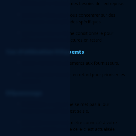
factures par
 en fonction des besoins de l'entreprise. 
Modifiez les filtres pour vous concentrer sur des 
fournisseurs ou des périodes spécifiques. 
Ajoutez une mise en forme conditionnelle pour 
mettre en évidence les factures en retard. 
Cas d’utilisation fréquents 
Examen mensuel des paiements aux fournisseurs. 
Identification des factures en retard pour prioriser les 
paiements. 
Dépannage 
Problème:
 Le rapport ne se met pas à jour 
lorsqu'une nouvelle date est saisie. 
Solution:
 Assurez-vous d'être connecté à votre 
source de données et que celle-ci est actualisée. 