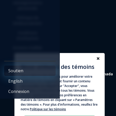
renseignements
personnels
Politique de
remboursement
Conditions
d'utilisation
Entente d'affilié
Nous utilisons des témoins
Soutien
4388 St-Denis, suite 200 Montréal (Québec) H2J 2L1 Canada
Nous utilisons des témoins pour améliorer votre
English
expérience de navigation et fournir un contenu
© 2026 - Logicim inc. Tous droits réservés
personnalisé. En cliquant sur "Accepter", vous
consentez à l'utilisation de tous les témoins. Vous
Connexion
pouvez également gérer vos préférences en
matière de témoins en cliquant sur « Paramètres
des témoins ». Pour plus d'informations, veuillez lire
notre
Politique sur les témoins