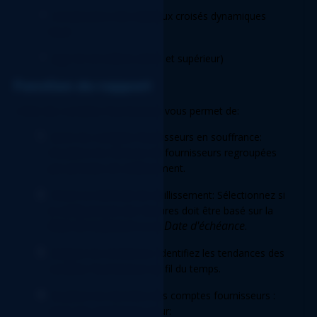
Connaissance des tableaux croisés dynamiques 
Excel 
Sage 50 US edition (2021 et supérieur) 
Fonction du rapport 
L'état des comptes fournisseurs vous permet de: 
Suivre les comptes fournisseurs en souffrance: 
Visualisez les factures de fournisseurs regroupées 
par périodes de vieillissement. 
Choisir la méthode de vieillissement: Sélectionnez si 
le vieillissement des factures doit être basé sur la 
Date de la facture
Date d'échéance
 ou la 
. 
Analyser les tendances: Identifiez les tendances des 
comptes fournisseurs au fil du temps. 
Visualiser les données des comptes fournisseurs : 
Inclut des graphiques pour: 