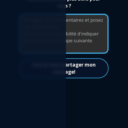
vous ?
Oui! Je veux partager mon
message!